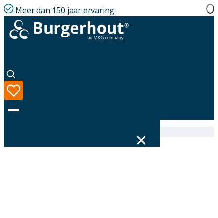
Meer dan 150 jaar ervaring
Home
|
Assortiment
|
400480645
Taal
Assortiment
Oplossingen