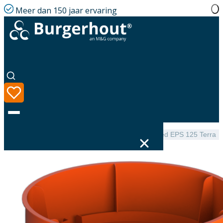
Meer dan 150 jaar ervaring
Home
|
Assortiment
|
EasyAir Roof Terminal Isolated EPS 125 Terra
Taal
Assortiment
Oplossingen