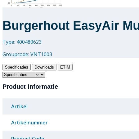
Burgerhout EasyAir Mu
Type: 400480623
Groupcode:
VNT1003
Specificaties
Downloads
ETIM
Product Informatie
Artikel
Artikelnummer
Product Code