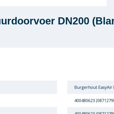
urdoorvoer DN200 (Bla
Burgerhout EasyAir
400480623 (0871279
400480623 (0871279