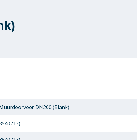
nk)
 Muurdoorvoer DN200 (Blank)
8540713)
8540713)