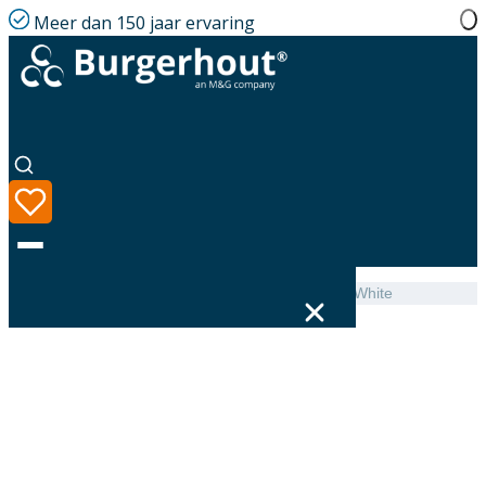
Meer dan 150 jaar ervaring
Home
|
Assortiment
|
Wall terminal Ventilation 200 White
Taal
Assortiment
Oplossingen