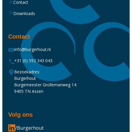
Contact
Downloads
Contact
info@burgerhout.nl
+31 (0) 592 343 043
Bezoekadres:
Burgerhout
Burgemeester Grollemanweg 14
9405 TN Assen
Volg ons
/Burgerhout