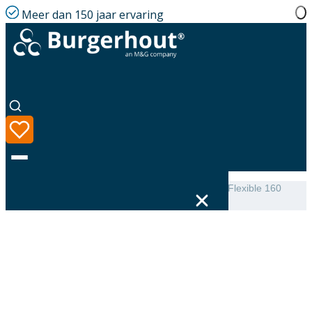
Meer dan 150 jaar ervaring
Home
|
Assortiment
|
EasyAir Sounddamper Semi-Flexible 160
L=1000
Taal
Assortiment
Oplossingen