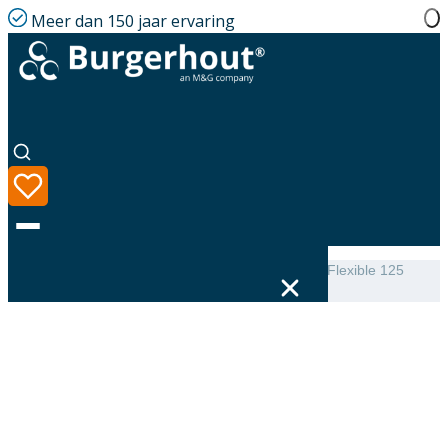
Meer dan 150 jaar ervaring
Home
|
Assortiment
|
EasyAir Sounddamper Semi-Flexible 125
L=1000
Taal
Assortiment
Oplossingen