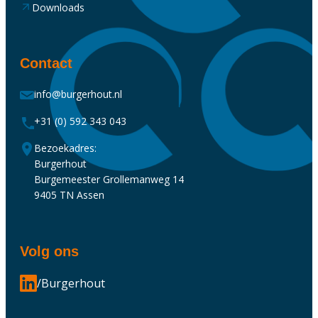
Downloads
Contact
info@burgerhout.nl
+31 (0) 592 343 043
Bezoekadres:
Burgerhout
Burgemeester Grollemanweg 14
9405 TN Assen
Volg ons
/Burgerhout