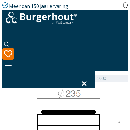
Meer dan 150 jaar ervaring
Home
|
Assortiment
|
EasyAir Extention EPS 200 L=1000
Taal
Assortiment
Oplossingen