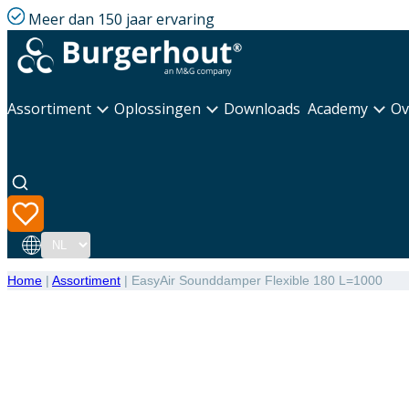
Meer dan 150 jaar ervaring
Assortiment
Oplossingen
Downloads
Academy
Ov
Taal
Home
|
Assortiment
|
EasyAir Sounddamper Flexible 180 L=1000