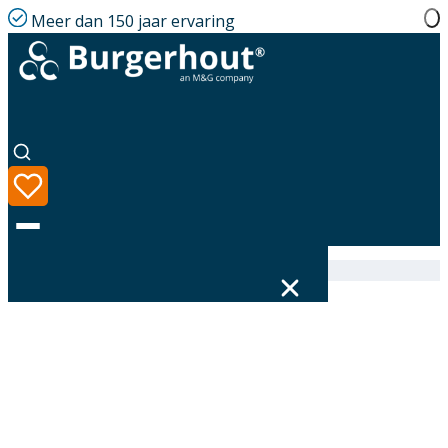
Meer dan 150 jaar ervaring
Home
|
Assortiment
|
EasyAir Elbow EPS 180 90°
Taal
Assortiment
Oplossingen