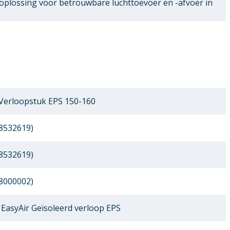
oplossing voor betrouwbare luchttoevoer en -afvoer in
Verloopstuk EPS 150-160
8532619)
8532619)
8000002)
EasyAir Geïsoleerd verloop EPS