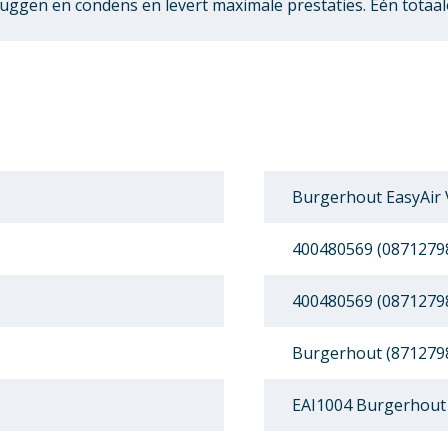
ggen en condens en levert maximale prestaties. Eén totaal
Burgerhout EasyAir 
400480569 (0871279
400480569 (0871279
Burgerhout (871279
EAI1004 Burgerhout 