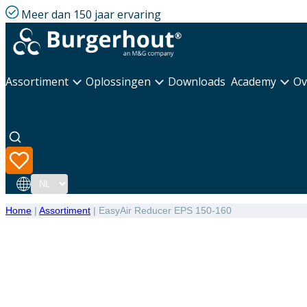
Meer dan 150 jaar ervaring
Assortiment
Oplossingen
Downloads
Academy
Ov
Taal
Home
|
Assortiment
|
EasyAir Reducer EPS 150-160