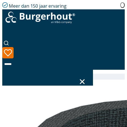
Meer dan 150 jaar ervaring
Home
|
Assortiment
|
EasyAir T-Piece EPS 125
Taal
Assortiment
Oplossingen