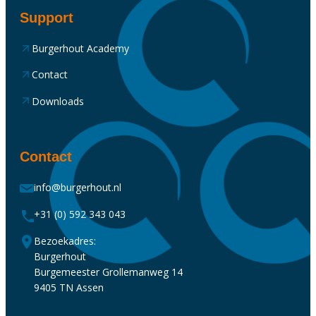
Support
Burgerhout Academy
Contact
Downloads
Contact
info@burgerhout.nl
+31 (0) 592 343 043
Bezoekadres:
Burgerhout
Burgemeester Grollemanweg 14
9405 TN Assen