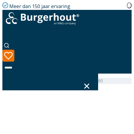
Meer dan 150 jaar ervaring
Home
|
Assortiment
|
MetalFlex Chimney cap SST 80
Taal
Assortiment
Oplossingen