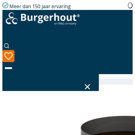
Meer dan 150 jaar ervaring
Home
|
Assortiment
|
400480521
Taal
Assortiment
Oplossingen