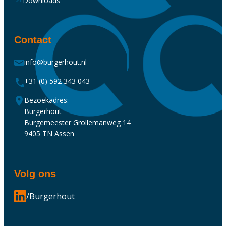
Downloads
Contact
info@burgerhout.nl
+31 (0) 592 343 043
Bezoekadres:
Burgerhout
Burgemeester Grollemanweg 14
9405 TN Assen
Volg ons
/Burgerhout