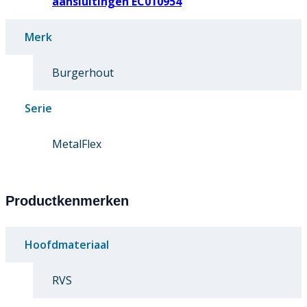
aansluitingen EC010954
Merk
Burgerhout
Serie
MetalFlex
Productkenmerken
Hoofdmateriaal
RVS