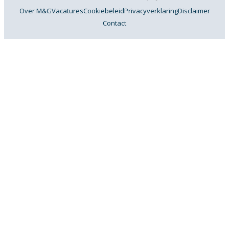
Over M&G
Vacatures
Cookiebeleid
Privacyverklaring
Disclaimer
Contact