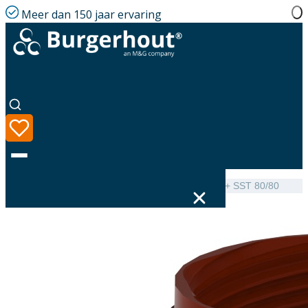
Meer dan 150 jaar ervaring
Home
|
Assortiment
|
MetalFlex Adaptor Gore-Flex+ SST 80/80
Taal
Assortiment
Oplossingen