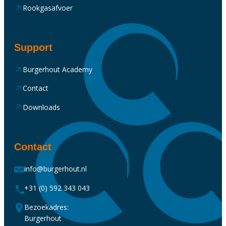
Rookgasafvoer
Support
Burgerhout Academy
Contact
Downloads
Contact
info@burgerhout.nl
+31 (0) 592 343 043
Bezoekadres:
Burgerhout