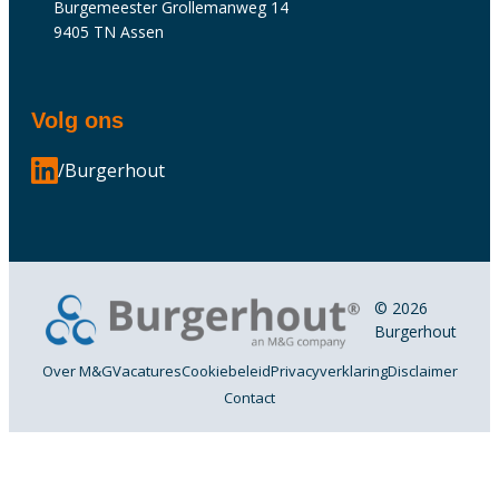
Burgemeester Grollemanweg 14
9405 TN Assen
Volg ons
/Burgerhout
© 2026
Burgerhout
Over M&G
Vacatures
Cookiebeleid
Privacyverklaring
Disclaimer
Contact