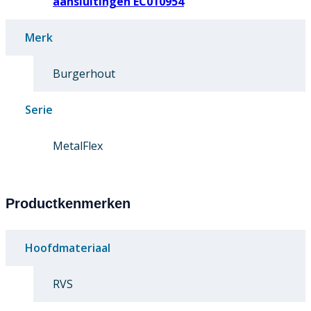
aansluitingen EC010954
Merk
Burgerhout
Serie
MetalFlex
Productkenmerken
Hoofdmateriaal
RVS