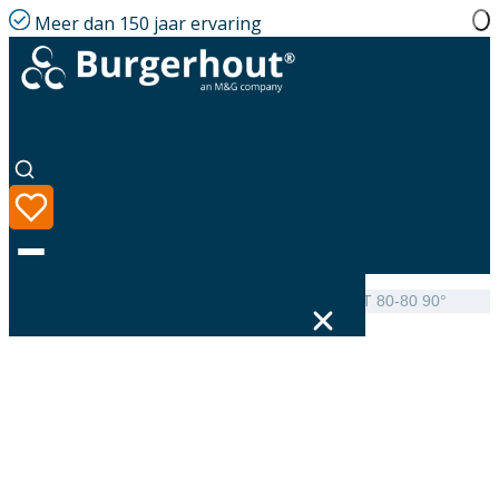
Meer dan 150 jaar ervaring
Home
|
Assortiment
|
MetalFlex Elbow Fix-Flex SST 80-80 90°
Taal
Assortiment
Oplossingen