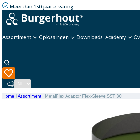
Meer dan 150 jaar ervaring
Assortiment
Oplossingen
Downloads
Academy
Ov
Taal
Home
|
Assortiment
|
MetalFlex Adaptor Flex-Sleeve SST 80