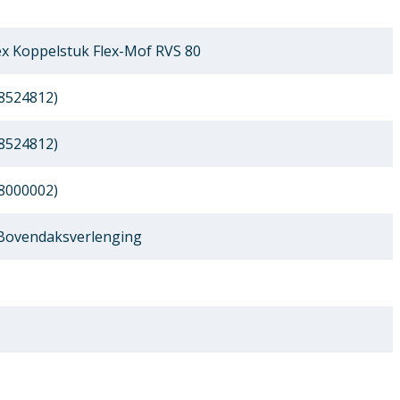
x Koppelstuk Flex-Mof RVS 80
8524812)
8524812)
8000002)
 Bovendaksverlenging