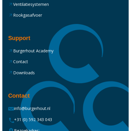
Ventilatiesystemen
Rookgasafvoer
Support
Burgerhout Academy
Contact
Downloads
Contact
info@burgerhout.nl
+31 (0) 592 343 043
Bezoekadres: