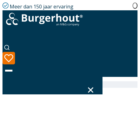
Meer dan 150 jaar ervaring
Home
|
Assortiment
|
MetalFlex Seal Sil 80
Taal
Assortiment
Oplossingen