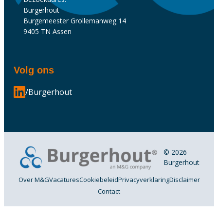
Burgerhout
Burgemeester Grollemanweg 14
9405 TN Assen
Volg ons
/Burgerhout
© 2026
Burgerhout
Over M&G
Vacatures
Cookiebeleid
Privacyverklaring
Disclaimer
Contact