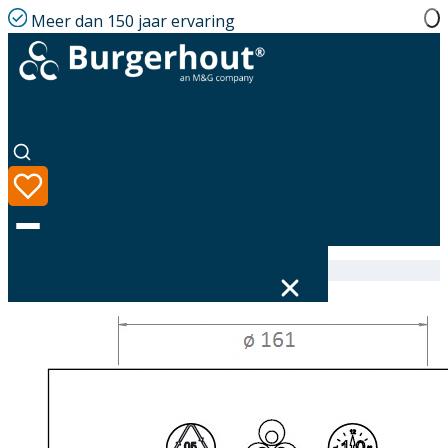
Meer dan 150 jaar ervaring
Home
|
Assortiment
|
EasyAir Sleeve joint EPP 160
Taal
Assortiment
Oplossingen