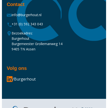
Contact
info@burgerhout.nl
+31 (0) 592 343 043
Bezoekadres:
Burgerhout
Burgemeester Grollemanweg 14
9405 TN Assen
Volg ons
/Burgerhout