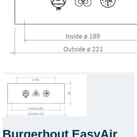
Downloads
Academy
Over ons
Contact
Burgerhout EasyAir