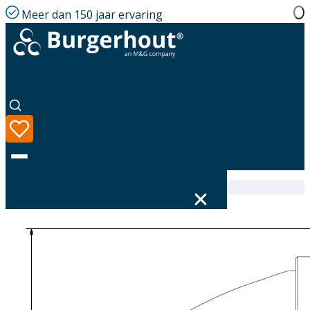
Meer dan 150 jaar ervaring
Home
|
Assortiment
|
EasyAir Elbow EPP 160 90°
Taal
Assortiment
Oplossingen