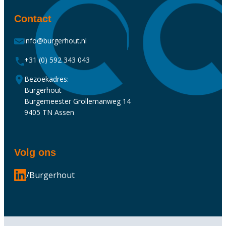
Contact
info@burgerhout.nl
+31 (0) 592 343 043
Bezoekadres:
Burgerhout
Burgemeester Grollemanweg 14
9405 TN Assen
Volg ons
/Burgerhout