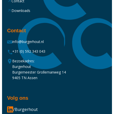
Contact
Downloads
Contact
info@burgerhout.nl
+31 (0) 592 343 043
Bezoekadres:
Burgerhout
Burgemeester Grollemanweg 14
9405 TN Assen
Volg ons
/Burgerhout