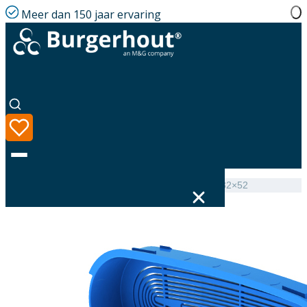
Meer dan 150 jaar ervaring
Home
|
Assortiment
|
Hybalans+ Restriction ring 132×52
Taal
Assortiment
Oplossingen