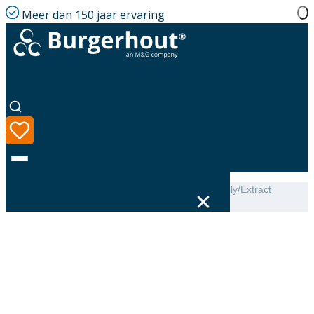
Meer dan 150 jaar ervaring
Home
|
Assortiment
|
Hybalans+ Wall plenum Supply/Extract
adjustable 132×52 #2
Taal
Assortiment
Oplossingen