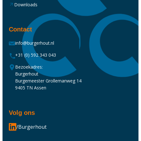
Downloads
Contact
info@burgerhout.nl
+31 (0) 592 343 043
Bezoekadres:
Burgerhout
Burgemeester Grollemanweg 14
9405 TN Assen
Volg ons
/Burgerhout