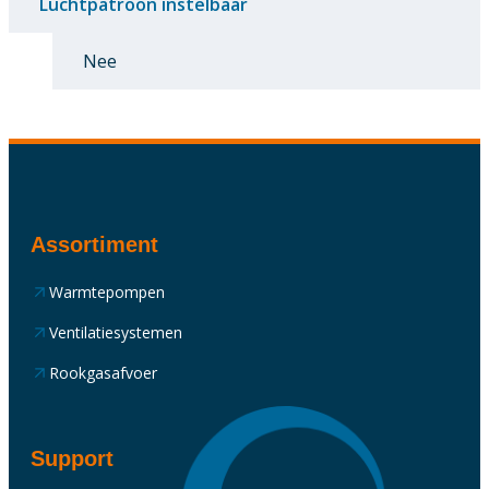
Luchtpatroon instelbaar
Nee
Assortiment
Warmtepompen
Ventilatiesystemen
Rookgasafvoer
Support