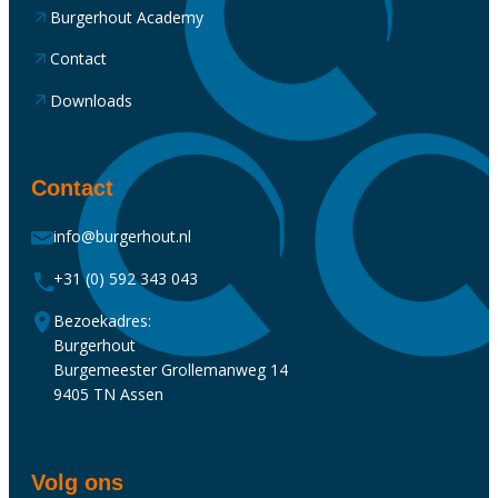
Burgerhout Academy
Contact
Downloads
Contact
info@burgerhout.nl
+31 (0) 592 343 043
Bezoekadres:
Burgerhout
Burgemeester Grollemanweg 14
9405 TN Assen
Volg ons