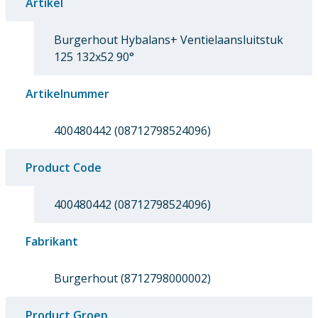
Artikel
Burgerhout Hybalans+ Ventielaansluitstuk
125 132x52 90°
Artikelnummer
400480442 (08712798524096)
Product Code
400480442 (08712798524096)
Fabrikant
Burgerhout (8712798000002)
Product Groep