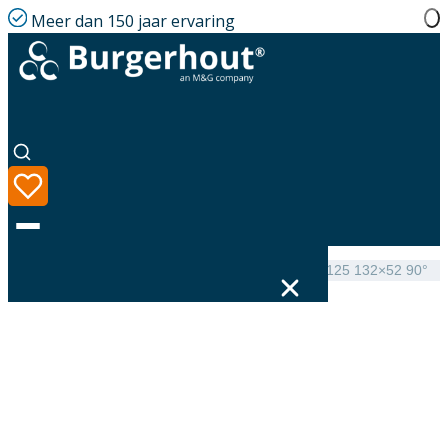
Meer dan 150 jaar ervaring
Home
|
Assortiment
|
Hybalans+ Valve connection 125 132×52 90°
Taal
Assortiment
Oplossingen