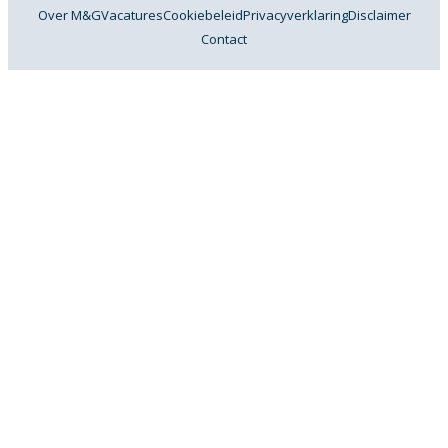
Over M&G
Vacatures
Cookiebeleid
Privacyverklaring
Disclaimer
Contact