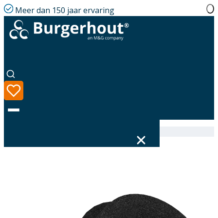
Meer dan 150 jaar ervaring
Home
|
Assortiment
|
EasyAir Elbow EPP+ 200 45°
Taal
Assortiment
Oplossingen