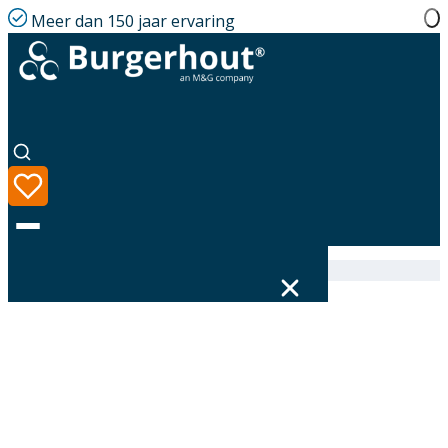
Meer dan 150 jaar ervaring
Home
|
Assortiment
|
400472075
Taal
Assortiment
Oplossingen