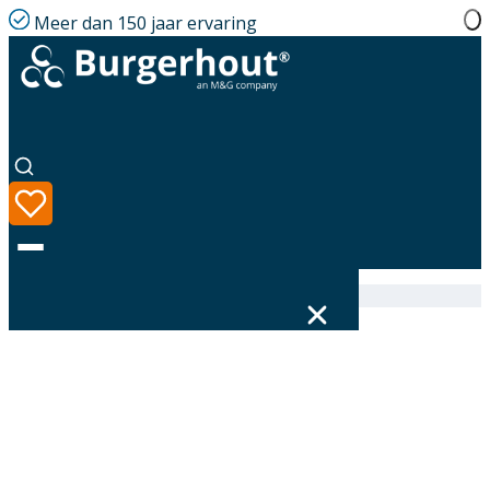
Meer dan 150 jaar ervaring
Home
|
Assortiment
|
400472064
Taal
Assortiment
Oplossingen