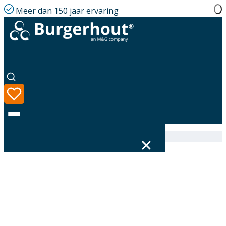
Meer dan 150 jaar ervaring
Home
|
Assortiment
|
400472045
Taal
Assortiment
Oplossingen