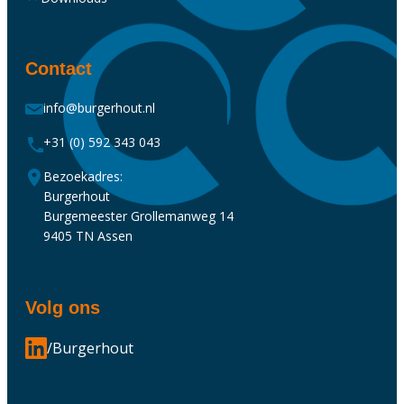
Contact
info@burgerhout.nl
+31 (0) 592 343 043
Bezoekadres:
Burgerhout
Burgemeester Grollemanweg 14
9405 TN Assen
Volg ons
/Burgerhout