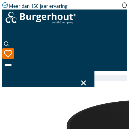
Meer dan 150 jaar ervaring
Home
|
Assortiment
|
400472028
Taal
Assortiment
Oplossingen