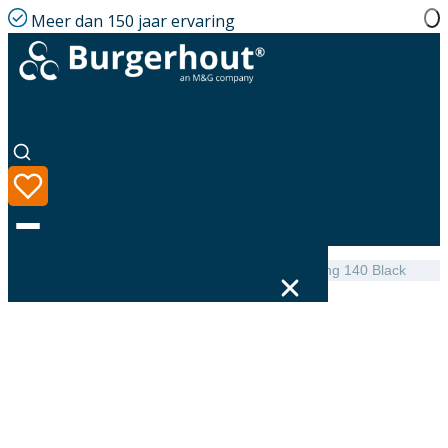
Meer dan 150 jaar ervaring
Home
|
Assortiment
|
FX Easy Pitched Roof Flashing 140 Black
Taal
Assortiment
Oplossingen