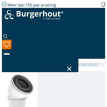
Meer dan 150 jaar ervaring
Home
|
Assortiment
|
TwinSafe Elbow PP Concentric 80/125 45°
Taal
Assortiment
Oplossingen