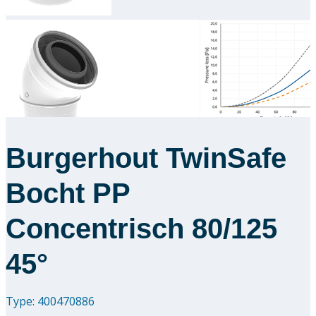
Downloads
Academy
Over ons
Contact
Burgerhout TwinSafe
Bocht PP
Concentrisch 80/125
45°
Type: 400470886