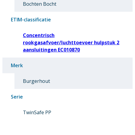
Bochten Bocht
ETIM-classificatie
Concentrisch
rookgasafvoer/luchttoevoer hulpstuk 2
aansluitingen EC010870
Merk
Burgerhout
Serie
TwinSafe PP