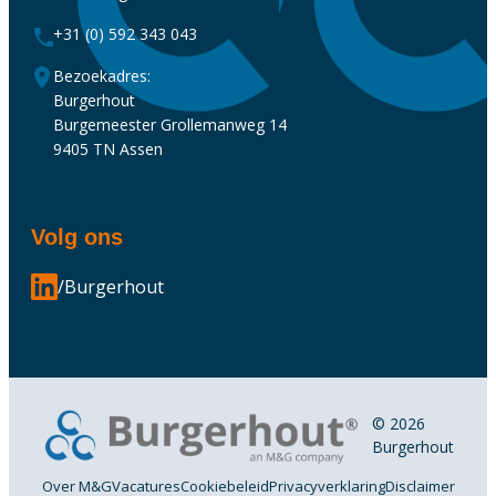
+31 (0) 592 343 043
Bezoekadres:
Burgerhout
Burgemeester Grollemanweg 14
9405 TN Assen
Volg ons
/Burgerhout
© 2026
Burgerhout
Over M&G
Vacatures
Cookiebeleid
Privacyverklaring
Disclaimer