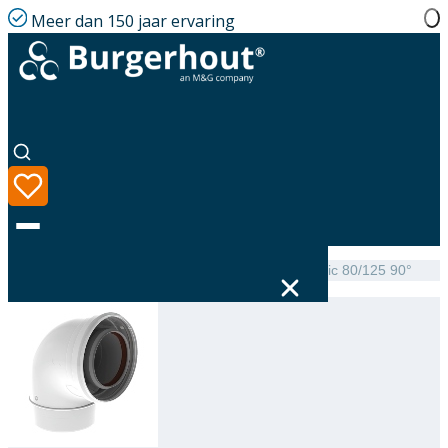
Meer dan 150 jaar ervaring
Home
|
Assortiment
|
TwinSafe Elbow PP Concentric 80/125 90°
Taal
Assortiment
Oplossingen