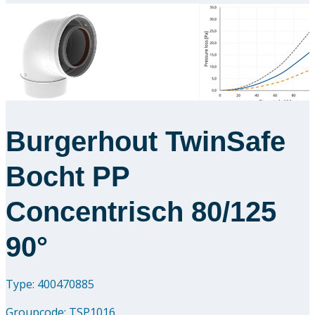
Downloads
Academy
Over ons
Burgerhout TwinSafe
Contact
Bocht PP
Concentrisch 80/125
90°
Type: 400470885
Groupcode:
TSP1016