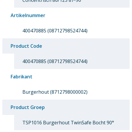
Concentrisch 80/125 87-90°
Artikelnummer
400470885 (08712798524744)
Product Code
400470885 (08712798524744)
Fabrikant
Burgerhout (8712798000002)
Product Groep
TSP1016 Burgerhout TwinSafe Bocht 90°