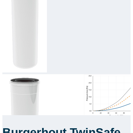
Downloads
Academy
Over ons
Contact
Burgerhout TwinSafe