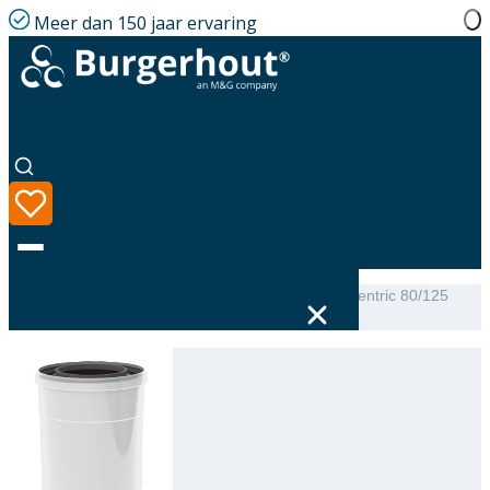
Meer dan 150 jaar ervaring
Home
|
Assortiment
|
TwinSafe Extension PP Concentric 80/125
L=1000
Taal
Assortiment
Oplossingen