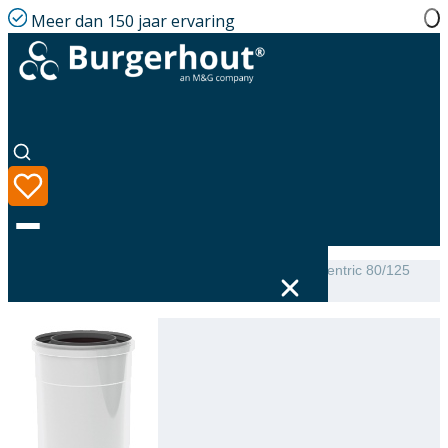
Meer dan 150 jaar ervaring
Home
|
Assortiment
|
TwinSafe Extension PP Concentric 80/125
L=250
Taal
Assortiment
Oplossingen