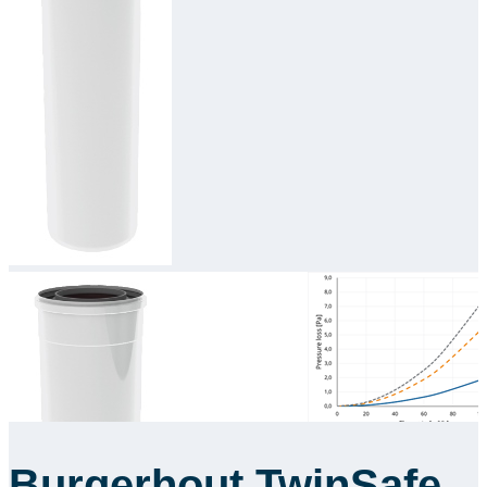
Downloads
Academy
Over ons
Contact
Burgerhout TwinSafe