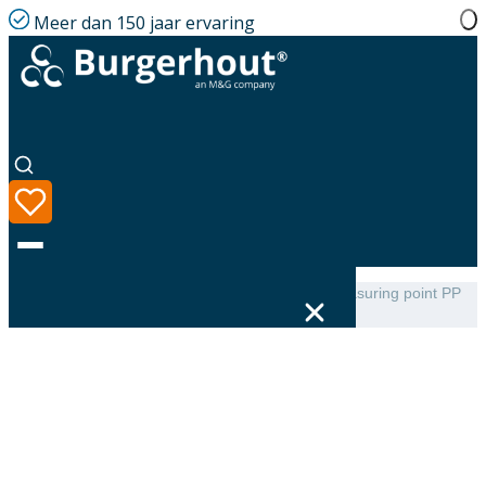
Meer dan 150 jaar ervaring
Home
|
Assortiment
|
TwinSafe Extension with measuring point PP
60/100 L=155
Taal
Assortiment
Oplossingen