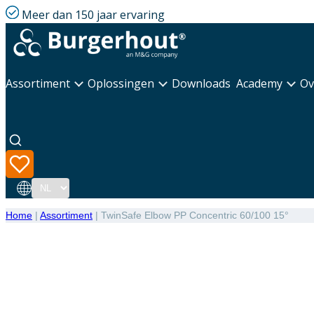
Meer dan 150 jaar ervaring
Assortiment
Oplossingen
Downloads
Academy
Ov
Taal
Home
|
Assortiment
|
TwinSafe Elbow PP Concentric 60/100 15°