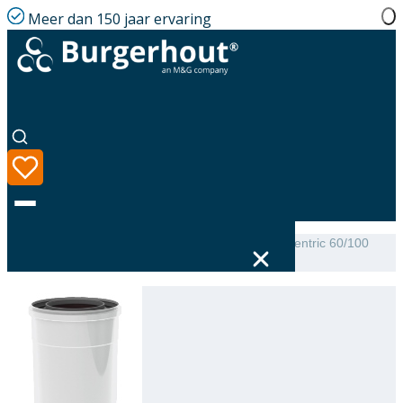
Meer dan 150 jaar ervaring
Home
|
Assortiment
|
TwinSafe Extension PP Concentric 60/100
L=2000
Taal
Assortiment
Oplossingen