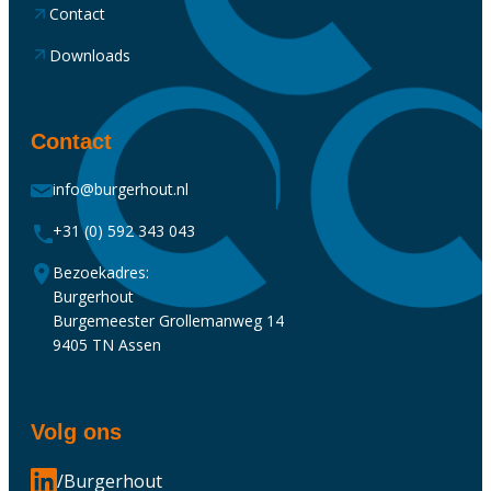
Contact
Downloads
Contact
info@burgerhout.nl
+31 (0) 592 343 043
Bezoekadres:
Burgerhout
Burgemeester Grollemanweg 14
9405 TN Assen
Volg ons
/Burgerhout