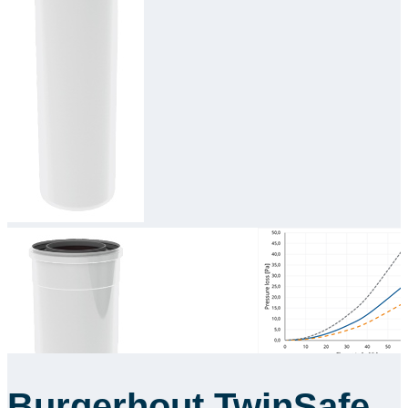
Downloads
Academy
Over ons
Contact
Burgerhout TwinSafe