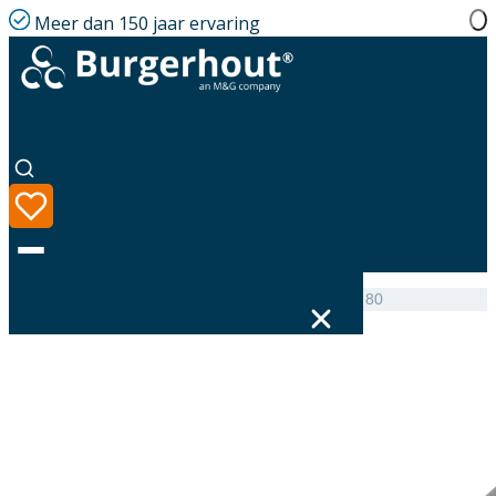
Meer dan 150 jaar ervaring
Home
|
Assortiment
|
Multiline Collector PP 130 80 80
Taal
Assortiment
Oplossingen