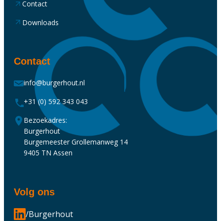
Contact
Downloads
Contact
info@burgerhout.nl
+31 (0) 592 343 043
Bezoekadres:
Burgerhout
Burgemeester Grollemanweg 14
9405 TN Assen
Volg ons
/Burgerhout