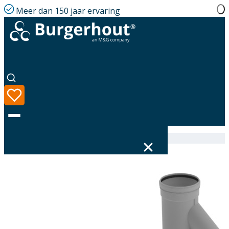
Meer dan 150 jaar ervaring
Home
|
Assortiment
|
Multiline Collector PP 130 80
Taal
Assortiment
Oplossingen