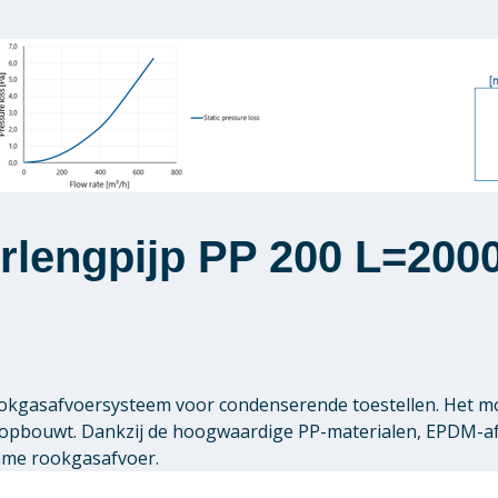
rlengpijp PP 200 L=200
 rookgasafvoersysteem voor condenserende toestellen. Het 
pbouwt. Dankzij de hoogwaardige PP-materialen, EPDM-afdi
zame rookgasafvoer.