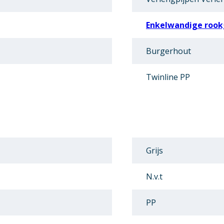
Enkelwandige rook
Burgerhout
Twinline PP
Grijs
N.v.t
PP