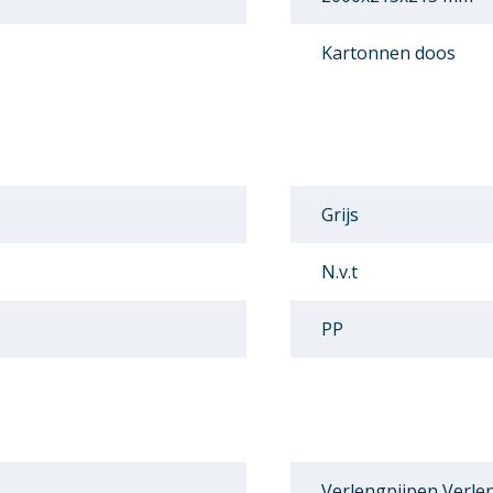
Kartonnen doos
Grijs
N.v.t
PP
Verlengpijpen Verle