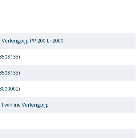
 Verlengpijp PP 200 L=2000
8508133)
8508133)
8000002)
Twinline Verlengpijp