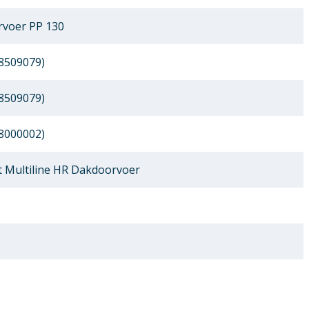
voer PP 130
8509079)
8509079)
8000002)
 Multiline HR Dakdoorvoer