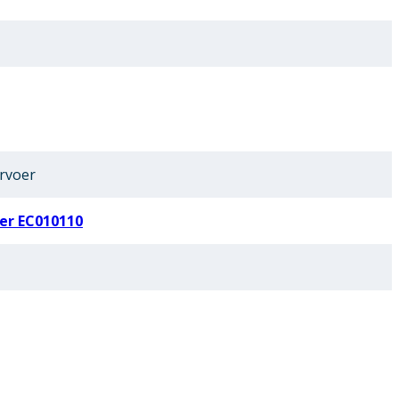
rvoer
er EC010110