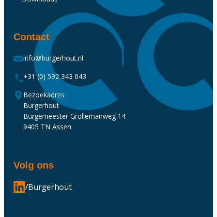
Contact
info@burgerhout.nl
+31 (0) 592 343 043
Bezoekadres:
Burgerhout
Burgemeester Grollemanweg 14
9405 TN Assen
Volg ons
/Burgerhout