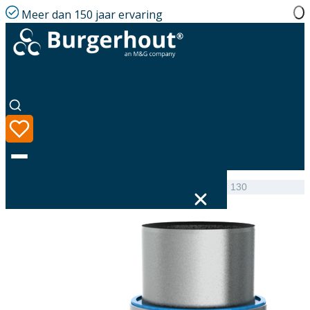
Meer dan 150 jaar ervaring
Home
|
Assortiment
|
Chimney top + air intake SST 130
Taal
Assortiment
Oplossingen