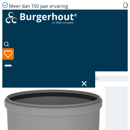
Meer dan 150 jaar ervaring
Home
|
Assortiment
|
Twinline Expander PP 130-150
Taal
Assortiment
Oplossingen