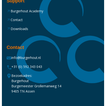
Support
Burgerhout Academy
Contact
Downloads
Contact
info@burgerhout.nl
+31 (0) 592 343 043
Bezoekadres:
Burgerhout
Burgemeester Grollemanweg 14
9405 TN Assen