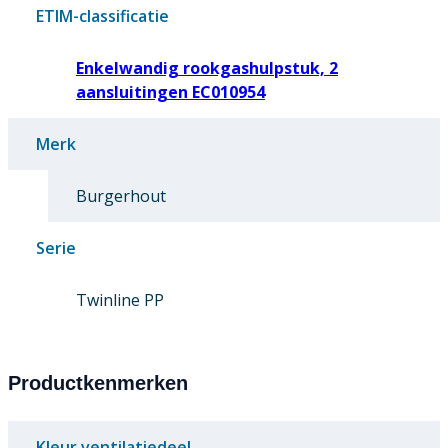
ETIM-classificatie
Enkelwandig rookgashulpstuk, 2
aansluitingen EC010954
Merk
Burgerhout
Serie
Twinline PP
Productkenmerken
Kleur ventilatiedeel