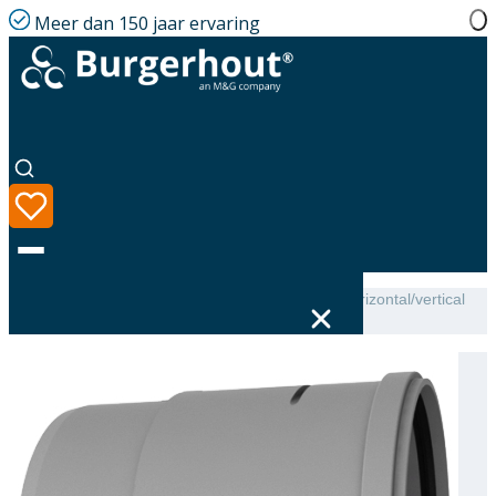
Meer dan 150 jaar ervaring
Home
|
Assortiment
|
Twinline Condensate trap horizontal/vertical
PP 130
Taal
Assortiment
Oplossingen