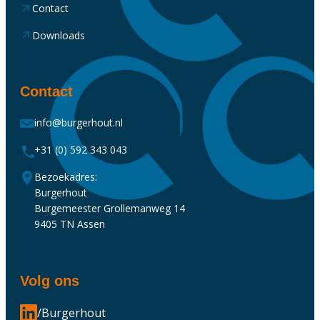
Contact
Downloads
Contact
info@burgerhout.nl
+31 (0) 592 343 043
Bezoekadres:
Burgerhout
Burgemeester Grollemanweg 14
9405 TN Assen
Volg ons
/Burgerhout