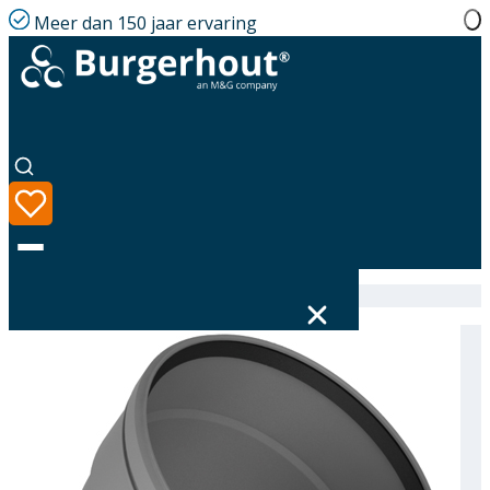
Meer dan 150 jaar ervaring
Home
|
Assortiment
|
Twinline Elbow PP 130 45°
Taal
Assortiment
Oplossingen