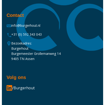
Contact
info@burgerhout.nl
+31 (0) 592 343 043
Bezoekadres:
Burgerhout
Burgemeester Grollemanweg 14
9405 TN Assen
Volg ons
/Burgerhout