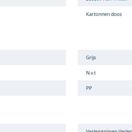
Kartonnen doos
Grijs
N.v.t
PP
Verlengpijpen Verle