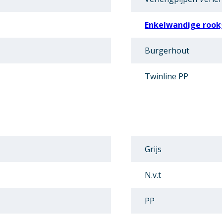
Enkelwandige rook
Burgerhout
Twinline PP
Grijs
N.v.t
PP