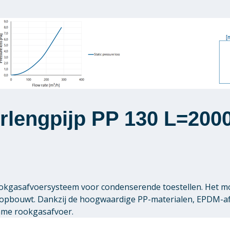
rlengpijp PP 130 L=200
 rookgasafvoersysteem voor condenserende toestellen. Het 
pbouwt. Dankzij de hoogwaardige PP-materialen, EPDM-afdi
zame rookgasafvoer.