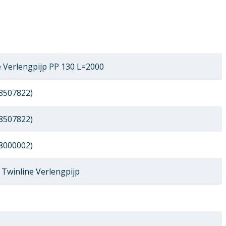
 Verlengpijp PP 130 L=2000
8507822)
8507822)
8000002)
Twinline Verlengpijp