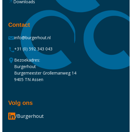
Downloads
Contact
info@burgerhout.nl
+31 (0) 592 343 043
Bezoekadres:
Burgerhout
Burgemeester Grollemanweg 14
9405 TN Assen
Volg ons
/Burgerhout