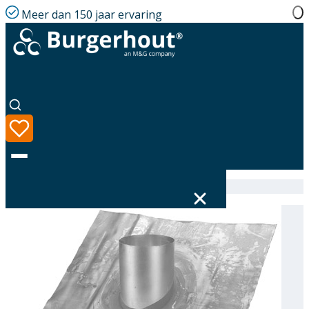
Meer dan 150 jaar ervaring
Home
|
Assortiment
|
Roof tile PB D428 28-32°
Taal
Assortiment
Oplossingen