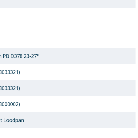
 PB D378 23-27°
8033321)
8033321)
8000002)
t Loodpan