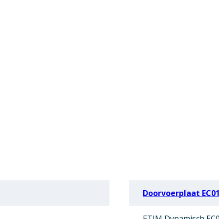
Doorvoerplaat EC0
ETIM Dynamisch EC0