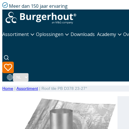
Meer dan 150 jaar ervaring
Assortiment
Oplossingen
Downloads
Academy
Ov
Taal
Home
|
Assortiment
|
Roof tile PB D378 23-27°