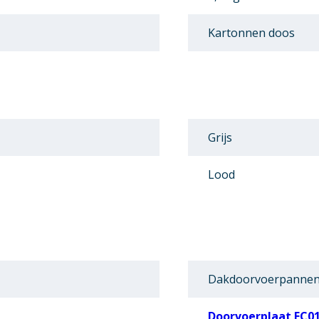
Kartonnen doos
Grijs
Lood
Dakdoorvoerpannen
Doorvoerplaat EC0