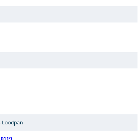
 Loodpan
10119