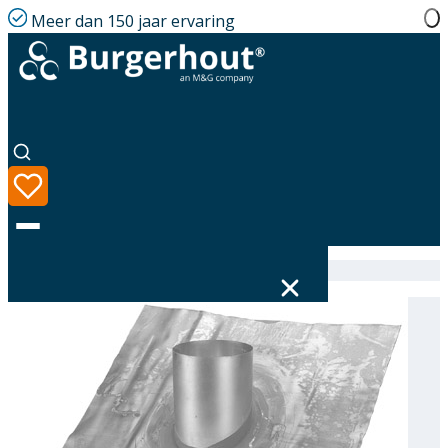
Meer dan 150 jaar ervaring
Home
|
Assortiment
|
Roof tile PB D378 18-22°
Taal
Assortiment
Oplossingen