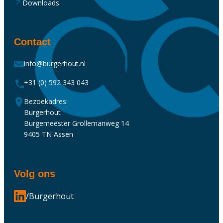
Downloads
Contact
info@burgerhout.nl
+31 (0) 592 343 043
Bezoekadres:
Burgerhout
Burgemeester Grollemanweg 14
9405 TN Assen
Volg ons
/Burgerhout