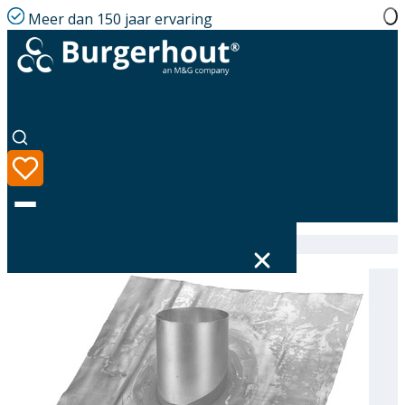
Meer dan 150 jaar ervaring
Home
|
Assortiment
|
Roof tile PB D328 48-52°
Taal
Assortiment
Oplossingen