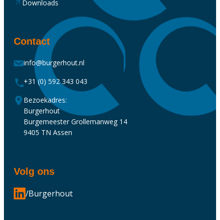
Downloads
Contact
info@burgerhout.nl
+31 (0) 592 343 043
Bezoekadres:
Burgerhout
Burgemeester Grollemanweg 14
9405 TN Assen
Volg ons
/Burgerhout