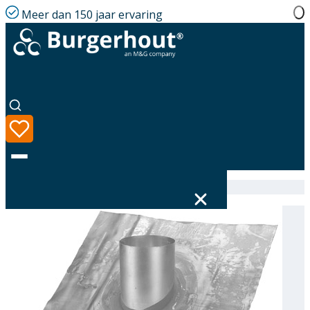
Meer dan 150 jaar ervaring
Home
|
Assortiment
|
Roof tile PB D328 18-22°
Taal
Assortiment
Oplossingen