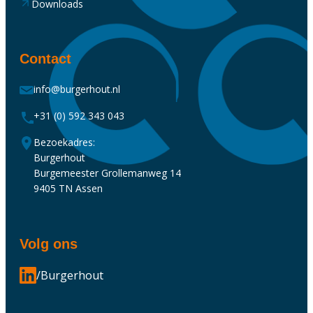
Downloads
Contact
info@burgerhout.nl
+31 (0) 592 343 043
Bezoekadres:
Burgerhout
Burgemeester Grollemanweg 14
9405 TN Assen
Volg ons
/Burgerhout