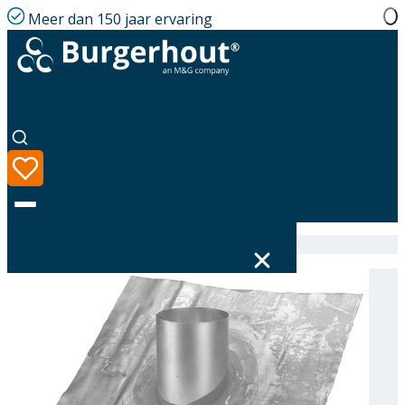
Meer dan 150 jaar ervaring
Home
|
Assortiment
|
Roof tile PB D318 48-52°
Taal
Assortiment
Oplossingen