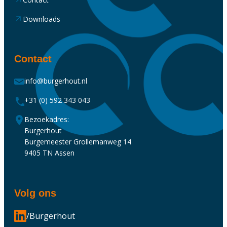
Downloads
Contact
info@burgerhout.nl
+31 (0) 592 343 043
Bezoekadres:
Burgerhout
Burgemeester Grollemanweg 14
9405 TN Assen
Volg ons
/Burgerhout